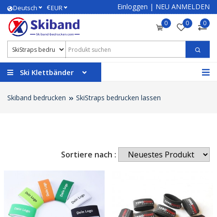
Einloggen
|
NEU ANMELDEN
€
Deutsch
EUR
0
0
0
Ski Klettbänder
Skiband bedrucken
SkiStraps bedrucken lassen
Sortiere nach :