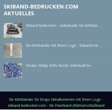
SKIBAND-BEDRUCKEN.COM
AKTUELLES
Skiband bedrucken – Individuelle Ski Klettbän ..
Mar 15 - 2026
Ski Klettbänder mit Ihrem Logo - Skiband mit ..
Feb 02 - 2026
Skiclips Skiklip Skifix Nordic individuell be ..
Jan 31 - 2026
Ski Klettbänder Ski Straps Skihalteriemen mit Ihrem Logo -
skiband-bedrucken.com - Ski-Fixierband (Klettverschlußband
inkl. Logodruck)