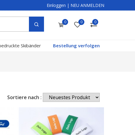
Einloggen
|
NEU ANMELDEN
0
0
0
bedruckte Skibänder
Bestellung verfolgen
Sortiere nach :