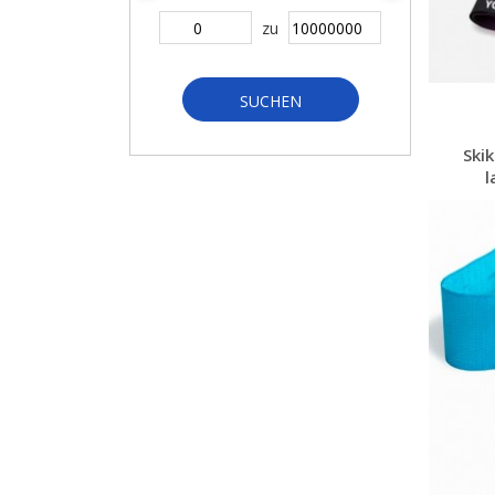
zu
SUCHEN
Ski
l