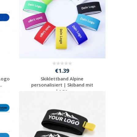
€1.39
 Logo
Skiklettband Alpine
..
personalisiert | Skiband mit
Logo
Individuelle
Werbeartikel
anfragen