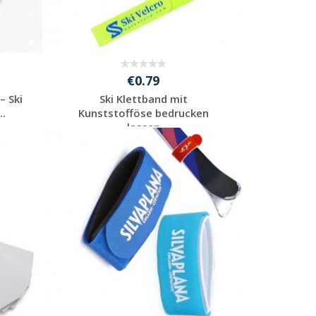
€0.79
– Ski
Ski Klettband mit
..
Kunststofföse bedrucken
lassen
Individuelle
Werbeartikel
anfragen