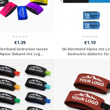
€1.39
€1.19
Klettband bedrucken lassen
Ski Klettband Alpine mit L
 Alpine Skiband mit Log...
Bedruckte Skikletts für.
Individuelle
Individuelle
Werbeartikel
Werbeartikel
anfragen
anfragen