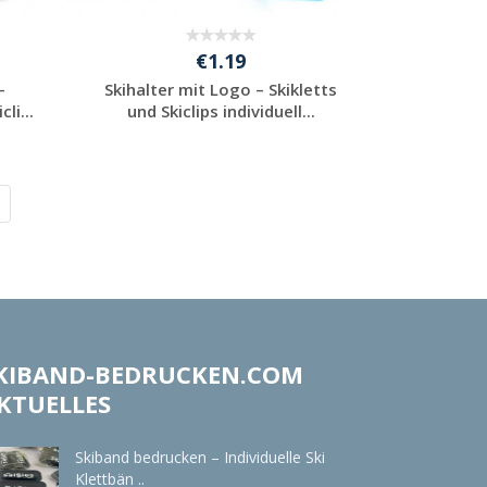
€1.19
–
Skihalter mit Logo – Skikletts
li...
und Skiclips individuell...
Individuelle
Werbeartikel
anfragen
KIBAND-BEDRUCKEN.COM
KTUELLES
Skiband bedrucken – Individuelle Ski
Klettbän ..