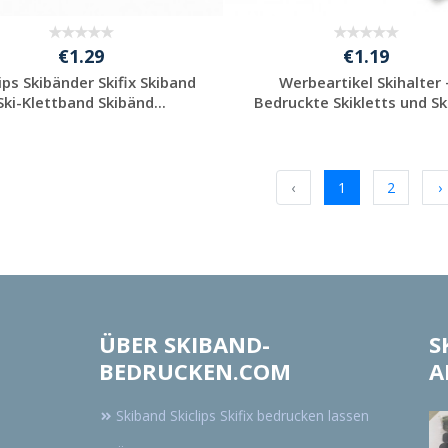
€1.29
€1.19
lips Skibänder Skifix Skiband
Werbeartikel Skihalter 
Ski-Klettband Skibänd...
Bedruckte Skikletts und Skic
Individuelle
Individuelle
Werbeartikel
Werbeartikel
anfragen
anfragen
‹
1
2
›
ÜBER SKIBAND-
S
BEDRUCKEN.COM
A
Skiband Skiclips Skifix bedrucken lassen