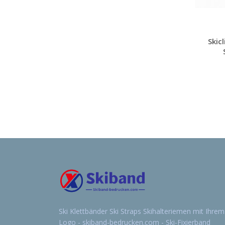
Skic
Ski Klettbänder Ski Straps Skihalteriemen mit Ihrem
Logo - skiband-bedrucken.com - Ski-Fixierband