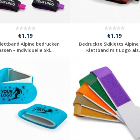
€1.19
€1.19
klettband Alpine bedrucken
Bedruckte Skikletts Alpine 
assen – Individuelle Ski...
Klettband mit Logo als.
Individuelle
Individuelle
Werbeartikel
Werbeartikel
anfragen
anfragen