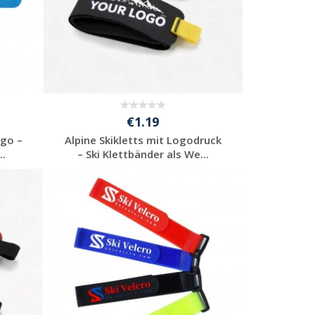
€1.19
ogo –
Alpine Skikletts mit Logodruck
..
– Ski Klettbänder als We...
Individuelle
Werbeartikel
anfragen